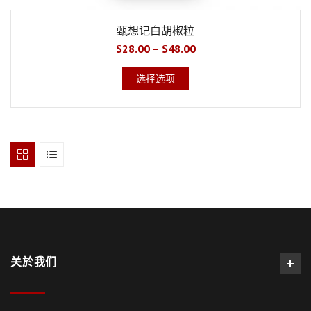
甄想记白胡椒粒
$
28.00
–
$
48.00
选择选项
关於我们