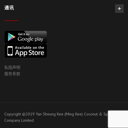
通讯
私隐声明
服务条款
Copyright ©2019 Yan Sheung Kee (Ming Kee) Coconut & Spices
Company Limited