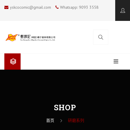
yskcocomic@gmail.com
Whatsapp: 9093 3558
有关我们
关于甄想记（明记）
烹饪博客
甄想记（明记）的椰浆
KOS 鲜椰子汤系列
SHOP
联络我们
甄想记（明记）的发展
SUMMER 小厨神
首页
研磨系列
我爱烧烤