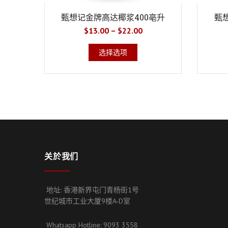
甄想记金牌高达椰浆400亳升
甄
$
13.00
–
$
22.00
选择选项
关於我们
地址: 香港新界屯门青杨街1号
世纪城市工业大厦9楼A-D室
Whatsapp Hotline: 9093 3558