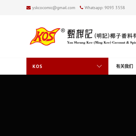
yskcocomic@gmail.com
Whatsapp: 9093 3558
KOS
有关我们