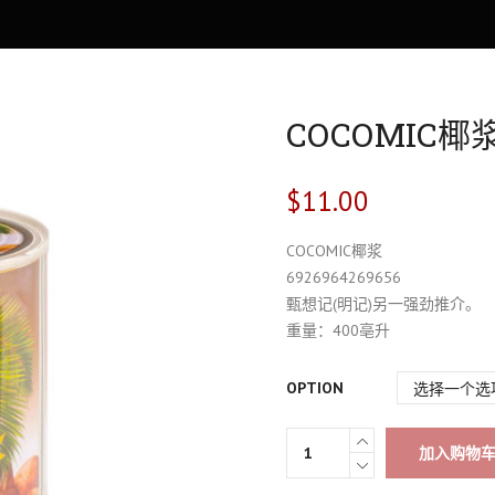
COCOMIC椰
$
11.00
COCOMIC椰浆
6926964269656
甄想记(明记)另一强劲推介。
重量：400亳升
OPTION
加入购物