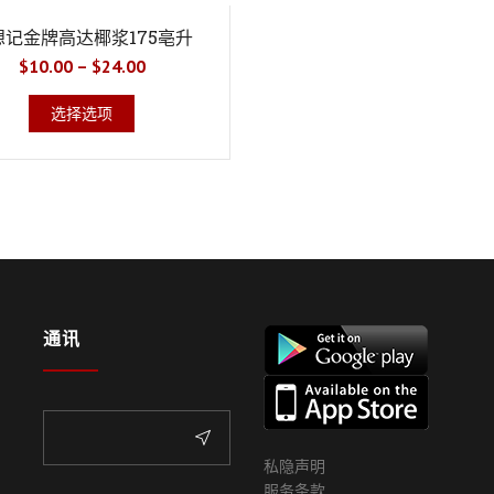
想记金牌高达椰浆175亳升
$
10.00
–
$
24.00
选择选项
通讯
私隐声明
服务条款