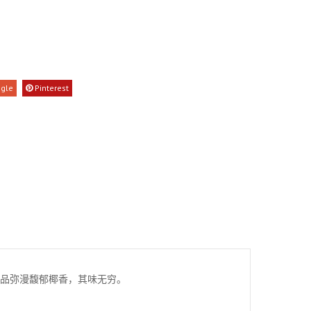
gle
Pinterest
成品弥漫馥郁椰香，其味无穷。